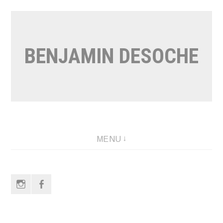
Aller
au
contenu
BENJAMIN DESOCHE
MENU
Instagram
Facebook