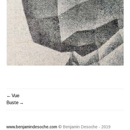
Vue
NAVIGATION
Buste
DE
L’ARTICLE
www.benjamindesoche.com
© Benjamin Desoche - 2019