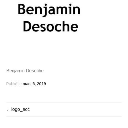
Benjamin Desoche
Publié le
mars 6, 2019
logo_acc
NAVIGATION
DE