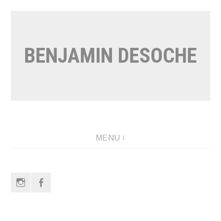
Aller
au
contenu
BENJAMIN DESOCHE
MENU
Instagram
Facebook